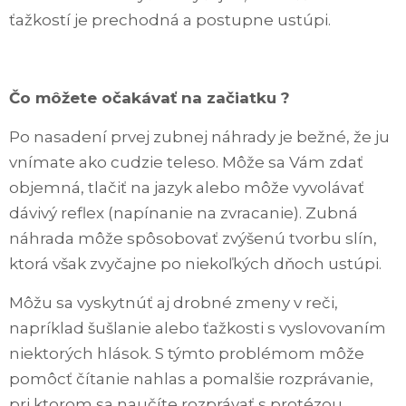
ťažkostí je prechodná a postupne ustúpi.
Čo môžete očakávať na začiatku ?
Po nasadení prvej zubnej náhrady je bežné, že ju
vnímate ako cudzie teleso. Môže sa Vám zdať
objemná, tlačiť na jazyk alebo môže vyvolávať
dávivý reflex (napínanie na zvracanie). Zubná
náhrada môže spôsobovať zvýšenú tvorbu slín,
ktorá však zvyčajne po niekoľkých dňoch ustúpi.
Môžu sa vyskytnúť aj drobné zmeny v reči,
napríklad šušlanie alebo ťažkosti s vyslovovaním
niektorých hlások. S týmto problémom môže
pomôcť čítanie nahlas a pomalšie rozprávanie,
pri ktorom sa naučíte rozprávať s protézou.