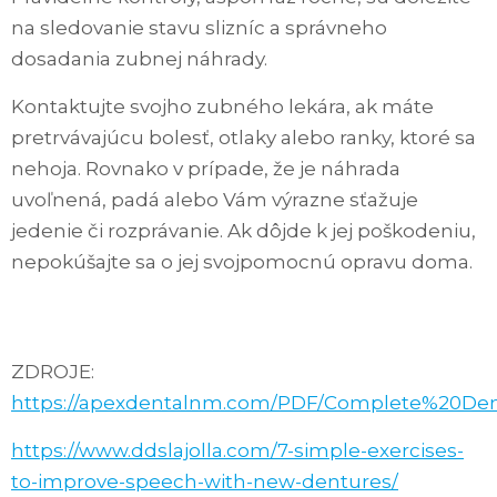
na sledovanie stavu slizníc a správneho
dosadania zubnej náhrady.
Kontaktujte svojho zubného lekára, ak máte
pretrvávajúcu bolesť, otlaky alebo ranky, ktoré sa
nehoja. Rovnako v prípade, že je náhrada
uvoľnená, padá alebo Vám výrazne sťažuje
jedenie či rozprávanie. Ak dôjde k jej poškodeniu,
nepokúšajte sa o jej svojpomocnú opravu doma.
ZDROJE:
https://apexdentalnm.com/PDF/Complete%20Dent
https://www.ddslajolla.com/7-simple-exercises-
to-improve-speech-with-new-dentures/