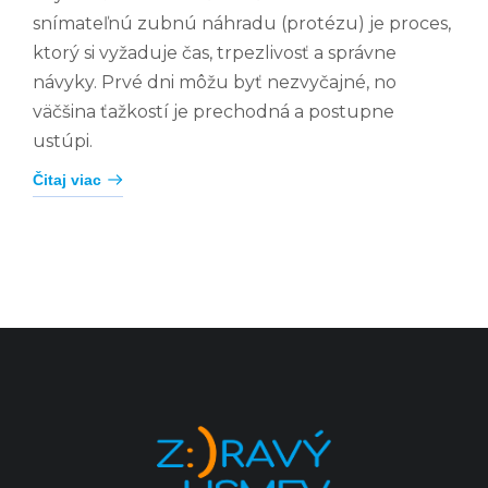
snímateľnú zubnú náhradu (protézu) je proces,
ktorý si vyžaduje čas, trpezlivosť a správne
návyky. Prvé dni môžu byť nezvyčajné, no
väčšina ťažkostí je prechodná a postupne
ustúpi.
Čitaj viac