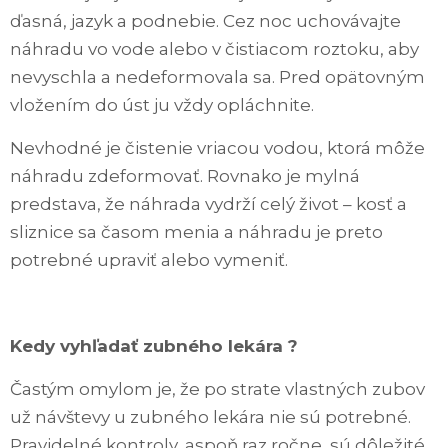
ďasná, jazyk a podnebie. Cez noc uchovávajte
náhradu vo vode alebo v čistiacom roztoku, aby
nevyschla a nedeformovala sa. Pred opätovným
vložením do úst ju vždy opláchnite.
Nevhodné je čistenie vriacou vodou, ktorá môže
náhradu zdeformovať. Rovnako je mylná
predstava, že náhrada vydrží celý život – kosť a
sliznice sa časom menia a náhradu je preto
potrebné upraviť alebo vymeniť.
Kedy vyhľadať zubného lekára ?
Častým omylom je, že po strate vlastných zubov
už návštevy u zubného lekára nie sú potrebné.
Pravidelné kontroly, aspoň raz ročne, sú dôležité