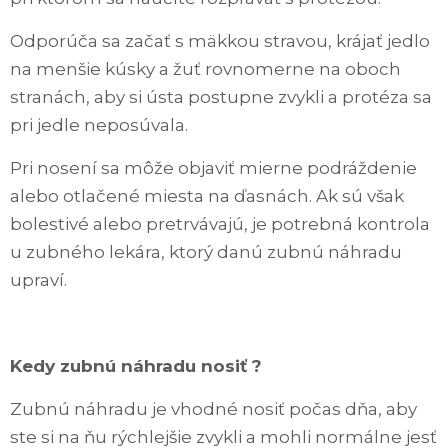
Odporúča sa začať s mäkkou stravou, krájať jedlo
na menšie kúsky a žuť rovnomerne na oboch
stranách, aby si ústa postupne zvykli a protéza sa
pri jedle neposúvala.
Pri nosení sa môže objaviť mierne podráždenie
alebo otlačené miesta na ďasnách. Ak sú však
bolestivé alebo pretrvávajú, je potrebná kontrola
u zubného lekára, ktorý danú zubnú náhradu
upraví.
Kedy zubnú náhradu nosiť ?
Zubnú náhradu je vhodné nosiť počas dňa, aby
ste si na ňu rýchlejšie zvykli a mohli normálne jesť