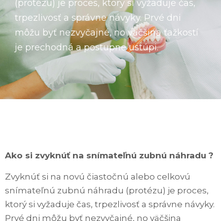
(protézu) je proces, ktorý si vyžaduje čas,
trpezlivosť a správne návyky. Prvé dni
môžu byť nezvyčajné, no väčšina ťažkostí
je prechodná a postupne ustúpi.
Ako si zvyknúť na snímateľnú zubnú náhradu ?
Zvyknúť si na novú čiastočnú alebo celkovú
snímateľnú zubnú náhradu (protézu) je proces,
ktorý si vyžaduje čas, trpezlivosť a správne návyky.
Prvé dni môžu byť nezvyčajné, no väčšina