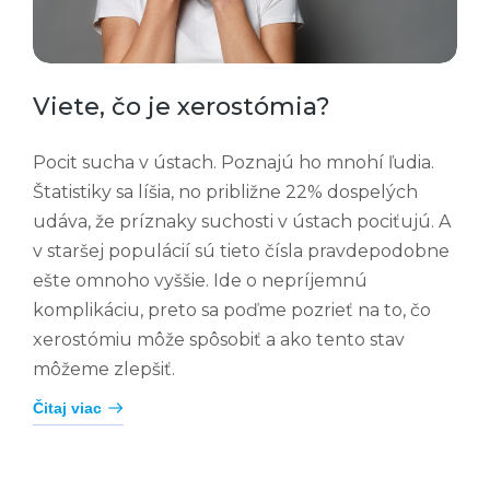
Viete, čo je xerostómia?
Pocit sucha v ústach. Poznajú ho mnohí ľudia.
Štatistiky sa líšia, no približne 22% dospelých
udáva, že príznaky suchosti v ústach pociťujú. A
v staršej populácií sú tieto čísla pravdepodobne
ešte omnoho vyššie. Ide o nepríjemnú
komplikáciu, preto sa poďme pozrieť na to, čo
xerostómiu môže spôsobiť a ako tento stav
môžeme zlepšiť.
Čitaj viac