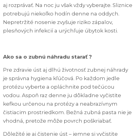
aj rozprávať. Na noc ju však vždy vyberajte. Sliznice
potrebujú niekoľko hodín denne na oddych.
Nepretržité nosenie zvyšuje riziko zápalov,
plesňových infekcií a urýchľuje úbytok kosti.
Ako sa o zubnú náhradu starať ?
Pre zdravie úst aj dlhú životnosť zubnej náhrady
je správna hygiena kľúčová. Po každom jedle
protézu vyberte a opláchnite pod tečúcou
vodou. Aspoň raz denne ju dôkladne vyčistite
kefkou určenou na protézy a neabrazívnym
čistiacim prostriedkom. Bežná zubná pasta nie je
vhodná, pretože môže povrch poškriabať.
Dôležité je aj čistenie úst – jemne si vyčistite