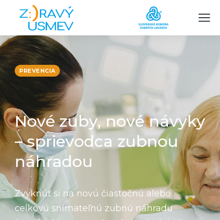
PREVENCIA
Nové zuby, nové návyky
– sprievodca zubnou
náhradou
Zvyknúť si na novú čiastočnú alebo
celkovú snímateľnú zubnú náhradu