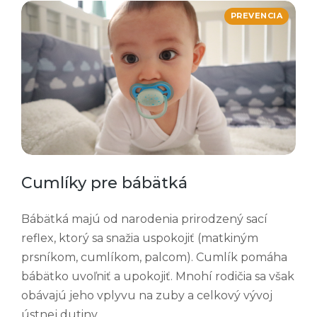
PREVENCIA
Cumlíky pre bábätká
Bábätká majú od narodenia prirodzený sací
reflex, ktorý sa snažia uspokojiť (matkiným
prsníkom, cumlíkom, palcom). Cumlík pomáha
bábätko uvoľniť a upokojiť. Mnohí rodičia sa však
obávajú jeho vplyvu na zuby a celkový vývoj
ústnej dutiny.