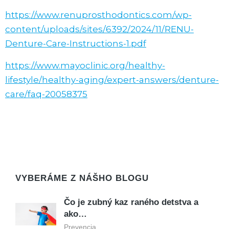
https://www.renuprosthodontics.com/wp-
content/uploads/sites/6392/2024/11/RENU-
Denture-Care-Instructions-1.pdf
https://www.mayoclinic.org/healthy-
lifestyle/healthy-aging/expert-answers/denture-
care/faq-20058375
VYBERÁME Z NÁŠHO BLOGU
Čo je zubný kaz raného detstva a
ako…
Prevencia