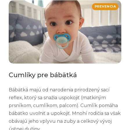
PREVENCIA
Cumlíky pre bábätká
Bábätká majú od narodenia prirodzený sací
reflex, ktorý sa snažia uspokojiť (matkiným
prsníkom, cumlíkom, palcom). Cumlík pomáha
bábätko uvoľniť a upokojiť. Mnohí rodičia sa však
obávajú jeho vplyvu na zuby a celkový vývoj
ústnej dutiny.