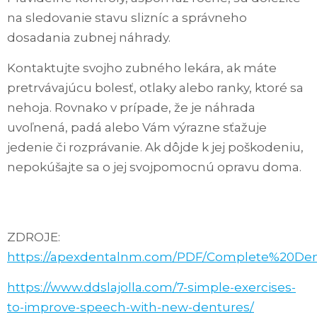
na sledovanie stavu slizníc a správneho
dosadania zubnej náhrady.
Kontaktujte svojho zubného lekára, ak máte
pretrvávajúcu bolesť, otlaky alebo ranky, ktoré sa
nehoja. Rovnako v prípade, že je náhrada
uvoľnená, padá alebo Vám výrazne sťažuje
jedenie či rozprávanie. Ak dôjde k jej poškodeniu,
nepokúšajte sa o jej svojpomocnú opravu doma.
ZDROJE:
https://apexdentalnm.com/PDF/Complete%20Dent
https://www.ddslajolla.com/7-simple-exercises-
to-improve-speech-with-new-dentures/