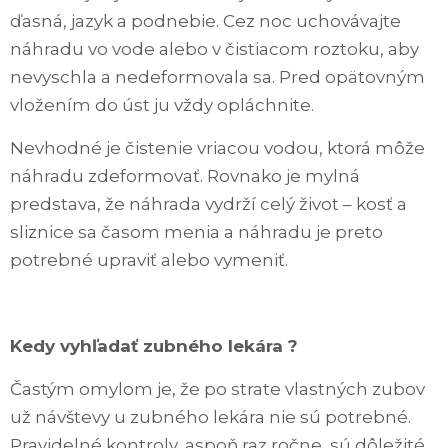
ďasná, jazyk a podnebie. Cez noc uchovávajte
náhradu vo vode alebo v čistiacom roztoku, aby
nevyschla a nedeformovala sa. Pred opätovným
vložením do úst ju vždy opláchnite.
Nevhodné je čistenie vriacou vodou, ktorá môže
náhradu zdeformovať. Rovnako je mylná
predstava, že náhrada vydrží celý život – kosť a
sliznice sa časom menia a náhradu je preto
potrebné upraviť alebo vymeniť.
Kedy vyhľadať zubného lekára ?
Častým omylom je, že po strate vlastných zubov
už návštevy u zubného lekára nie sú potrebné.
Pravidelné kontroly, aspoň raz ročne, sú dôležité