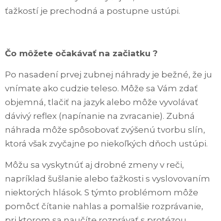
ťažkostí je prechodná a postupne ustúpi.
Čo môžete očakávať na začiatku ?
Po nasadení prvej zubnej náhrady je bežné, že ju
vnímate ako cudzie teleso. Môže sa Vám zdať
objemná, tlačiť na jazyk alebo môže vyvolávať
dávivý reflex (napínanie na zvracanie). Zubná
náhrada môže spôsobovať zvýšenú tvorbu slín,
ktorá však zvyčajne po niekoľkých dňoch ustúpi.
Môžu sa vyskytnúť aj drobné zmeny v reči,
napríklad šušlanie alebo ťažkosti s vyslovovaním
niektorých hlások. S týmto problémom môže
pomôcť čítanie nahlas a pomalšie rozprávanie,
pri ktorom sa naučíte rozprávať s protézou.