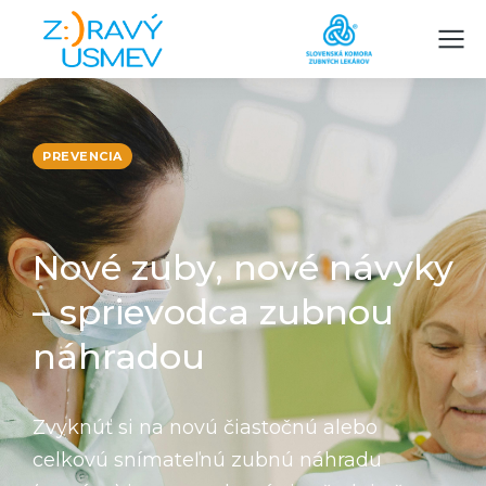
PREVENCIA
Nové zuby, nové návyky
– sprievodca zubnou
náhradou
Zvyknúť si na novú čiastočnú alebo
celkovú snímateľnú zubnú náhradu