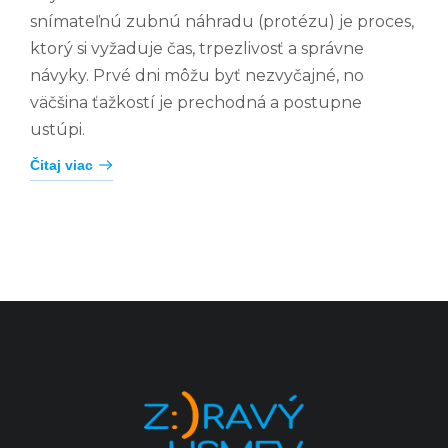
snímateľnú zubnú náhradu (protézu) je proces,
ktorý si vyžaduje čas, trpezlivosť a správne
návyky. Prvé dni môžu byť nezvyčajné, no
väčšina ťažkostí je prechodná a postupne
ustúpi.
Čitaj viac