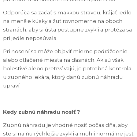
Odporúča sa začať s mäkkou stravou, krájať jedlo
na menšie kúsky a žuť rovnomerne na oboch
stranách, aby si ústa postupne zvykli a protéza sa
pri jedle neposúvala.
Pri nosení sa môže objaviť mierne podráždenie
alebo otlačené miesta na ďasnách. Ak sú však
bolestivé alebo pretrvávajú, je potrebná kontrola
u zubného lekára, ktorý danú zubnú náhradu
upraví.
Kedy zubnú náhradu nosiť ?
Zubnú náhradu je vhodné nosiť počas dňa, aby
ste si na ňu rýchlejšie zvykli a mohli normálne jesť