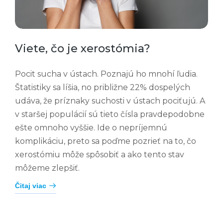
Viete, čo je xerostómia?
Pocit sucha v ústach. Poznajú ho mnohí ľudia.
Štatistiky sa líšia, no približne 22% dospelých
udáva, že príznaky suchosti v ústach pociťujú. A
v staršej populácií sú tieto čísla pravdepodobne
ešte omnoho vyššie. Ide o nepríjemnú
komplikáciu, preto sa poďme pozrieť na to, čo
xerostómiu môže spôsobiť a ako tento stav
môžeme zlepšiť.
Čitaj viac