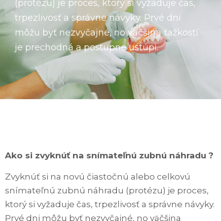
(protézu) je proces, ktorý si vyžaduje čas,
trpezlivosť a správne návyky. Prvé dni
môžu byť nezvyčajné, no väčšina ťažkostí
je prechodná a postupne ustúpi.
Ako si zvyknúť na snímateľnú zubnú náhradu ?
Zvyknúť si na novú čiastočnú alebo celkovú
snímateľnú zubnú náhradu (protézu) je proces,
ktorý si vyžaduje čas, trpezlivosť a správne návyky.
Prvé dni môžu byť nezvyčajné, no väčšina