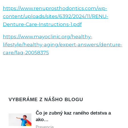
https://www.renuprosthodontics.com/wp-
content/uploads/sites/6392/2024/11/RENU-
Denture-Care-Instructions-1.pdf
https://www.mayoclinic.org/healthy-
lifestyle/healthy-aging/expert-answers/denture-
care/faq-20058375
VYBERÁME Z NÁŠHO BLOGU
Čo je zubný kaz raného detstva a
ako…
Prevencia