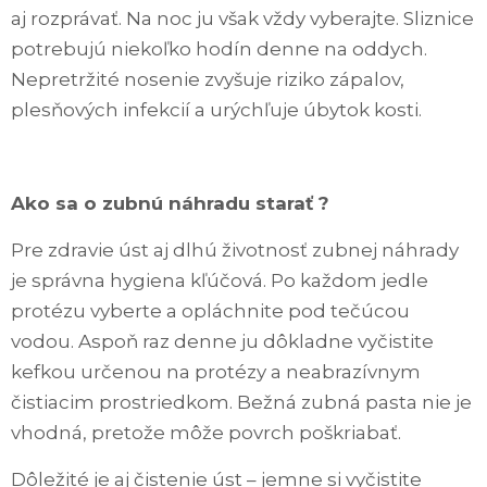
aj rozprávať. Na noc ju však vždy vyberajte. Sliznice
potrebujú niekoľko hodín denne na oddych.
Nepretržité nosenie zvyšuje riziko zápalov,
plesňových infekcií a urýchľuje úbytok kosti.
Ako sa o zubnú náhradu starať ?
Pre zdravie úst aj dlhú životnosť zubnej náhrady
je správna hygiena kľúčová. Po každom jedle
protézu vyberte a opláchnite pod tečúcou
vodou. Aspoň raz denne ju dôkladne vyčistite
kefkou určenou na protézy a neabrazívnym
čistiacim prostriedkom. Bežná zubná pasta nie je
vhodná, pretože môže povrch poškriabať.
Dôležité je aj čistenie úst – jemne si vyčistite